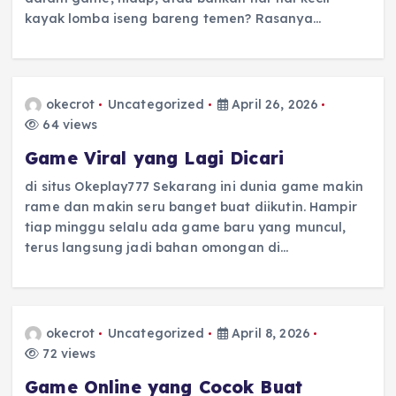
kayak lomba iseng bareng temen? Rasanya…
okecrot
Uncategorized
April 26, 2026
64 views
Game Viral yang Lagi Dicari
di situs Okeplay777 Sekarang ini dunia game makin
rame dan makin seru banget buat diikutin. Hampir
tiap minggu selalu ada game baru yang muncul,
terus langsung jadi bahan omongan di…
okecrot
Uncategorized
April 8, 2026
72 views
Game Online yang Cocok Buat