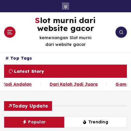
S
k
i
Slot murni dari
p
website gacor
t
o
kemenangan Slot murni
c
dari website gacor
o
n
Top Tags
t
e
Latest Story
n
t
di Andalan
Dari Kalah Jadi Juara
Game Viral 
Today Update
Popular
Trending