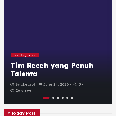
Uncategorized
Tim Receh yang Penuh
Talenta
By
okecrot
June 24, 2026
0
26 views
Today Post