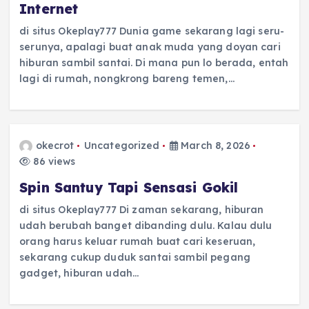
Internet
di situs Okeplay777 Dunia game sekarang lagi seru-
serunya, apalagi buat anak muda yang doyan cari
hiburan sambil santai. Di mana pun lo berada, entah
lagi di rumah, nongkrong bareng temen,…
okecrot
Uncategorized
March 8, 2026
86 views
Spin Santuy Tapi Sensasi Gokil
di situs Okeplay777 Di zaman sekarang, hiburan
udah berubah banget dibanding dulu. Kalau dulu
orang harus keluar rumah buat cari keseruan,
sekarang cukup duduk santai sambil pegang
gadget, hiburan udah…