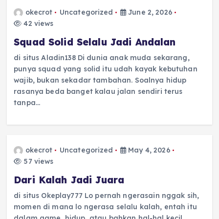
okecrot
Uncategorized
June 2, 2026
42 views
Squad Solid Selalu Jadi Andalan
di situs Aladin138 Di dunia anak muda sekarang,
punya squad yang solid itu udah kayak kebutuhan
wajib, bukan sekadar tambahan. Soalnya hidup
rasanya beda banget kalau jalan sendiri terus
tanpa…
okecrot
Uncategorized
May 4, 2026
57 views
Dari Kalah Jadi Juara
di situs Okeplay777 Lo pernah ngerasain nggak sih,
momen di mana lo ngerasa selalu kalah, entah itu
dalam game, hidup, atau bahkan hal-hal kecil