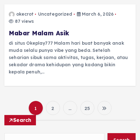
okecrot
Uncategorized
March 6, 2026
87 views
Mabar Malam Asik
di situs Okeplay777 Malam hari buat banyak anak
muda selalu punya vibe yang beda. Setelah
seharian sibuk sama aktivitas, tugas, kerjaan, atau
sekadar drama kehidupan yang kadang bikin
kepala penuh,…
1
2
…
25
P
Search
o
Search