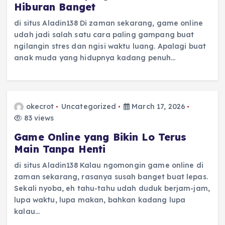
Hiburan Banget
di situs Aladin138 Di zaman sekarang, game online
udah jadi salah satu cara paling gampang buat
ngilangin stres dan ngisi waktu luang. Apalagi buat
anak muda yang hidupnya kadang penuh…
okecrot
Uncategorized
March 17, 2026
83 views
Game Online yang Bikin Lo Terus
Main Tanpa Henti
di situs Aladin138 Kalau ngomongin game online di
zaman sekarang, rasanya susah banget buat lepas.
Sekali nyoba, eh tahu-tahu udah duduk berjam-jam,
lupa waktu, lupa makan, bahkan kadang lupa
kalau…