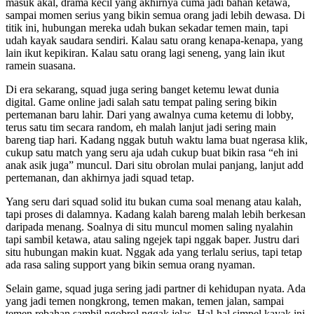
masuk akal, drama kecil yang akhirnya cuma jadi bahan ketawa,
sampai momen serius yang bikin semua orang jadi lebih dewasa. Di
titik ini, hubungan mereka udah bukan sekadar temen main, tapi
udah kayak saudara sendiri. Kalau satu orang kenapa-kenapa, yang
lain ikut kepikiran. Kalau satu orang lagi seneng, yang lain ikut
ramein suasana.
Di era sekarang, squad juga sering banget ketemu lewat dunia
digital. Game online jadi salah satu tempat paling sering bikin
pertemanan baru lahir. Dari yang awalnya cuma ketemu di lobby,
terus satu tim secara random, eh malah lanjut jadi sering main
bareng tiap hari. Kadang nggak butuh waktu lama buat ngerasa klik,
cukup satu match yang seru aja udah cukup buat bikin rasa “eh ini
anak asik juga” muncul. Dari situ obrolan mulai panjang, lanjut add
pertemanan, dan akhirnya jadi squad tetap.
Yang seru dari squad solid itu bukan cuma soal menang atau kalah,
tapi proses di dalamnya. Kadang kalah bareng malah lebih berkesan
daripada menang. Soalnya di situ muncul momen saling nyalahin
tapi sambil ketawa, atau saling ngejek tapi nggak baper. Justru dari
situ hubungan makin kuat. Nggak ada yang terlalu serius, tapi tetap
ada rasa saling support yang bikin semua orang nyaman.
Selain game, squad juga sering jadi partner di kehidupan nyata. Ada
yang jadi temen nongkrong, temen makan, temen jalan, sampai
temen rebahan sambil ngobrol nggak jelas. Hal-hal simpel kayak ini