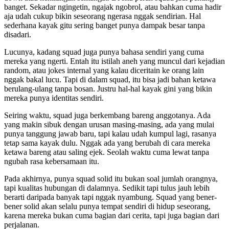
banget. Sekadar ngingetin, ngajak ngobrol, atau bahkan cuma hadir
aja udah cukup bikin seseorang ngerasa nggak sendirian. Hal
sederhana kayak gitu sering banget punya dampak besar tanpa
disadari.
Lucunya, kadang squad juga punya bahasa sendiri yang cuma
mereka yang ngerti. Entah itu istilah aneh yang muncul dari kejadian
random, atau jokes internal yang kalau diceritain ke orang lain
nggak bakal lucu. Tapi di dalam squad, itu bisa jadi bahan ketawa
berulang-ulang tanpa bosan. Justru hal-hal kayak gini yang bikin
mereka punya identitas sendiri.
Seiring waktu, squad juga berkembang bareng anggotanya. Ada
yang makin sibuk dengan urusan masing-masing, ada yang mulai
punya tanggung jawab baru, tapi kalau udah kumpul lagi, rasanya
tetap sama kayak dulu. Nggak ada yang berubah di cara mereka
ketawa bareng atau saling ejek. Seolah waktu cuma lewat tanpa
ngubah rasa kebersamaan itu.
Pada akhirnya, punya squad solid itu bukan soal jumlah orangnya,
tapi kualitas hubungan di dalamnya. Sedikit tapi tulus jauh lebih
berarti daripada banyak tapi nggak nyambung. Squad yang bener-
bener solid akan selalu punya tempat sendiri di hidup seseorang,
karena mereka bukan cuma bagian dari cerita, tapi juga bagian dari
perjalanan.