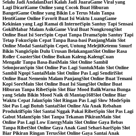
Selalu Jadi Andalan
Dari Kalah Jadi Juara
Game Viral yang
Lagi Dicari
Game Online yang Cocok Buat Hiburan
Banget
Game Online yang Bikin Lo Terus Main Tanpa
Henti
Game Online Favorit Buat Isi Waktu Luang
Game
Kekinian yang Lagi Ramai di Internet
Spin Santuy Tapi Sensasi
Gokil
Mabar Malam Asik
Game Viral Buat Nongkrong
Slot
Online Buat Isi Sore
Spin Cepat Tanpa Drama
Spin Santuy Tapi
Tetap Fokus
Spin Cepat Tanpa Basa-basi Panjang
Main Slot
Online Modal Santai
Spin Cepet, Untung Melejit
Ketemu Smurf
Bikin Nangis
Spin Dulu Urusan Belakangan
Slot Online Rasa
Roller Coaster
Slot Online Bukan Kaleng-Kaleng
Cuan
Mengalir Tanpa Basa-Basi
Main Slot Online Sambil
Selonjoran
Spin Slot Online Pas Lagi Suntuk
Main Slot Online
Sambil Ngopi Santai
Main Slot Online Pas Lagi Sendiri
Slot
Online Buat Nemenin Malam Panjang
Slot Online Buat Temani
Kopi Sore
Main Slot Online Buat Isi Siang
Slot Online Buat
Hiburan Tanpa Ribet
Spin Slot Biar Mood Balik
Warna Bunga
yang Selalu Bikin Mood Naik di Mantap168
Slot Online Biar
Waktu Cepat Jalan
Spin Slot Ringan Pas Lagi Slow Mode
Spin
Slot Pas Lagi Butuh Santai
Slot Online Ala Anak Rebahan
Produktif
Spin Slot Santai Nggak Pakai Ribet
Spin Slot Pas Lagi
Gabut Malam
Spin Slot Tanpa Tekanan Pikiran
Main Slot
Online Pas Lagi Low Energy
Main Slot Online Gaya Bebas
Tanpa Ribet
Slot Online Gaya Anak Gaul Sehari-hari
Spin Slot
Biar Pikiran Ringan Terus
Slot Online Gaya Santai Anak