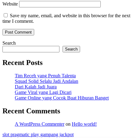
Website
Save my name, email, and website in this browser for the next
time I comment.
Search
Search
Recent Posts
Tim Receh yang Penuh Talenta
Squad Solid Selalu Jadi Andalan
Dari Kalah Jadi Juara
Game Viral yang Lagi Dicari
Game Online yang Cocok Buat Hiburan Banget
Recent Comments
A WordPress Commenter
on
Hello world!
slot pragmatic play gampang jackpot