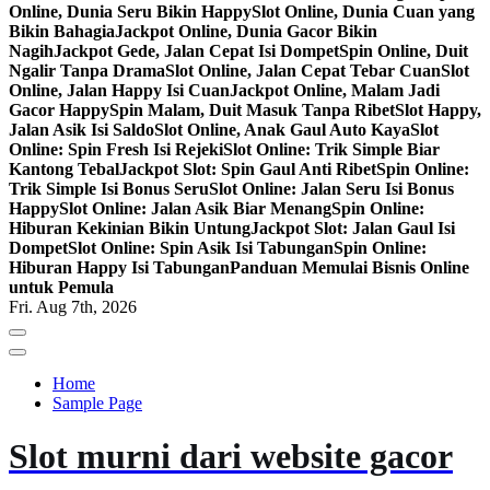
Online, Dunia Seru Bikin Happy
Slot Online, Dunia Cuan yang
Bikin Bahagia
Jackpot Online, Dunia Gacor Bikin
Nagih
Jackpot Gede, Jalan Cepat Isi Dompet
Spin Online, Duit
Ngalir Tanpa Drama
Slot Online, Jalan Cepat Tebar Cuan
Slot
Online, Jalan Happy Isi Cuan
Jackpot Online, Malam Jadi
Gacor Happy
Spin Malam, Duit Masuk Tanpa Ribet
Slot Happy,
Jalan Asik Isi Saldo
Slot Online, Anak Gaul Auto Kaya
Slot
Online: Spin Fresh Isi Rejeki
Slot Online: Trik Simple Biar
Kantong Tebal
Jackpot Slot: Spin Gaul Anti Ribet
Spin Online:
Trik Simple Isi Bonus Seru
Slot Online: Jalan Seru Isi Bonus
Happy
Slot Online: Jalan Asik Biar Menang
Spin Online:
Hiburan Kekinian Bikin Untung
Jackpot Slot: Jalan Gaul Isi
Dompet
Slot Online: Spin Asik Isi Tabungan
Spin Online:
Hiburan Happy Isi Tabungan
Panduan Memulai Bisnis Online
untuk Pemula
Fri. Aug 7th, 2026
Home
Sample Page
Slot murni dari website gacor