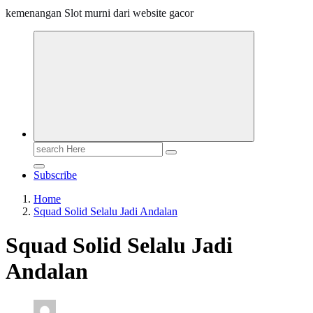
kemenangan Slot murni dari website gacor
Search
for:
Subscribe
Home
Squad Solid Selalu Jadi Andalan
Squad Solid Selalu Jadi
Andalan