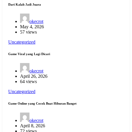
Dari Kalah Jadi Juara
okecrot
May 4, 2026
57 views
Uncategorized
Game Viral yang Lagi Dicari
okecrot
April 26, 2026
64 views
Uncategorized
Game Online yang Cocok Buat Hiburan Banget
okecrot
April 8, 2026
72 views