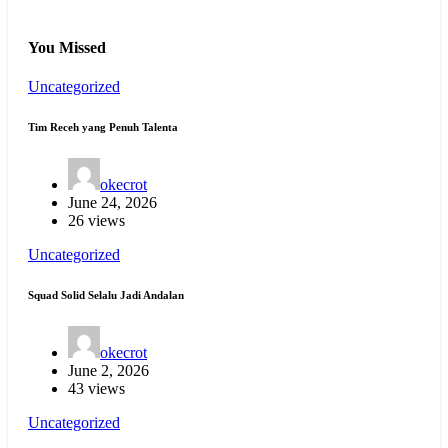
You Missed
Uncategorized
Tim Receh yang Penuh Talenta
okecrot
June 24, 2026
26 views
Uncategorized
Squad Solid Selalu Jadi Andalan
okecrot
June 2, 2026
43 views
Uncategorized