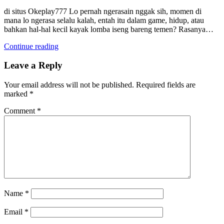
di situs Okeplay777 Lo pernah ngerasain nggak sih, momen di
mana lo ngerasa selalu kalah, entah itu dalam game, hidup, atau
bahkan hal-hal kecil kayak lomba iseng bareng temen? Rasanya…
Continue reading
Leave a Reply
Your email address will not be published.
Required fields are
marked
*
Comment
*
Name
*
Email
*