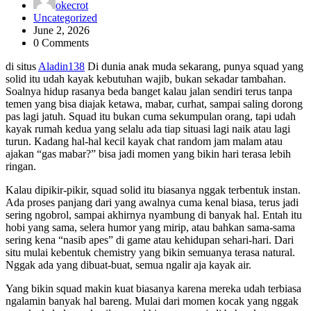
okecrot
Uncategorized
June 2, 2026
0 Comments
di situs
Aladin138
Di dunia anak muda sekarang, punya squad yang
solid itu udah kayak kebutuhan wajib, bukan sekadar tambahan.
Soalnya hidup rasanya beda banget kalau jalan sendiri terus tanpa
temen yang bisa diajak ketawa, mabar, curhat, sampai saling dorong
pas lagi jatuh. Squad itu bukan cuma sekumpulan orang, tapi udah
kayak rumah kedua yang selalu ada tiap situasi lagi naik atau lagi
turun. Kadang hal-hal kecil kayak chat random jam malam atau
ajakan “gas mabar?” bisa jadi momen yang bikin hari terasa lebih
ringan.
Kalau dipikir-pikir, squad solid itu biasanya nggak terbentuk instan.
Ada proses panjang dari yang awalnya cuma kenal biasa, terus jadi
sering ngobrol, sampai akhirnya nyambung di banyak hal. Entah itu
hobi yang sama, selera humor yang mirip, atau bahkan sama-sama
sering kena “nasib apes” di game atau kehidupan sehari-hari. Dari
situ mulai kebentuk chemistry yang bikin semuanya terasa natural.
Nggak ada yang dibuat-buat, semua ngalir aja kayak air.
Yang bikin squad makin kuat biasanya karena mereka udah terbiasa
ngalamin banyak hal bareng. Mulai dari momen kocak yang nggak