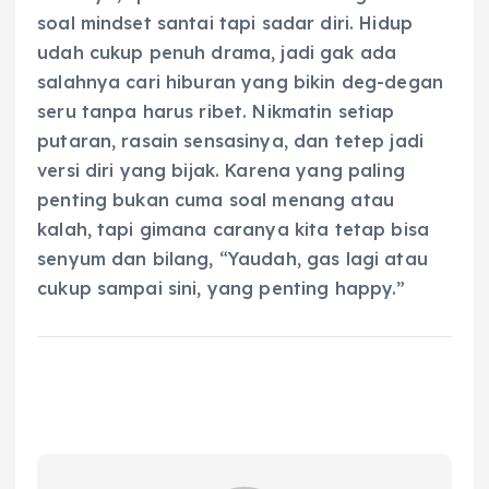
soal mindset santai tapi sadar diri. Hidup
udah cukup penuh drama, jadi gak ada
salahnya cari hiburan yang bikin deg-degan
seru tanpa harus ribet. Nikmatin setiap
putaran, rasain sensasinya, dan tetep jadi
versi diri yang bijak. Karena yang paling
penting bukan cuma soal menang atau
kalah, tapi gimana caranya kita tetap bisa
senyum dan bilang, “Yaudah, gas lagi atau
cukup sampai sini, yang penting happy.”