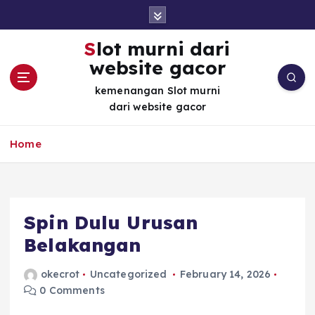
S
k
i
Slot murni dari
p
website gacor
t
o
kemenangan Slot murni
c
dari website gacor
o
n
Home
t
e
n
t
Spin Dulu Urusan
Belakangan
okecrot
Uncategorized
February 14, 2026
0 Comments