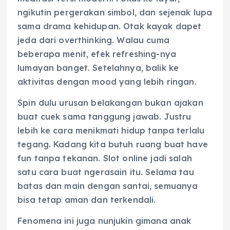
ngikutin pergerakan simbol, dan sejenak lupa
sama drama kehidupan. Otak kayak dapet
jeda dari overthinking. Walau cuma
beberapa menit, efek refreshing-nya
lumayan banget. Setelahnya, balik ke
aktivitas dengan mood yang lebih ringan.
Spin dulu urusan belakangan bukan ajakan
buat cuek sama tanggung jawab. Justru
lebih ke cara menikmati hidup tanpa terlalu
tegang. Kadang kita butuh ruang buat have
fun tanpa tekanan. Slot online jadi salah
satu cara buat ngerasain itu. Selama tau
batas dan main dengan santai, semuanya
bisa tetap aman dan terkendali.
Fenomena ini juga nunjukin gimana anak