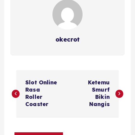
okecrot
P
Slot Online
Ketemu
o
Rasa
Smurf
Roller
Bikin
s
Coaster
Nangis
t