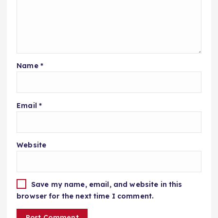
Name
*
Email
*
Website
Save my name, email, and website in this
browser for the next time I comment.