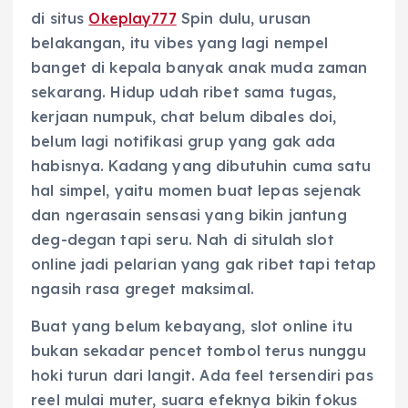
di situs
Okeplay777
Spin dulu, urusan
belakangan, itu vibes yang lagi nempel
banget di kepala banyak anak muda zaman
sekarang. Hidup udah ribet sama tugas,
kerjaan numpuk, chat belum dibales doi,
belum lagi notifikasi grup yang gak ada
habisnya. Kadang yang dibutuhin cuma satu
hal simpel, yaitu momen buat lepas sejenak
dan ngerasain sensasi yang bikin jantung
deg-degan tapi seru. Nah di situlah slot
online jadi pelarian yang gak ribet tapi tetap
ngasih rasa greget maksimal.
Buat yang belum kebayang, slot online itu
bukan sekadar pencet tombol terus nunggu
hoki turun dari langit. Ada feel tersendiri pas
reel mulai muter, suara efeknya bikin fokus