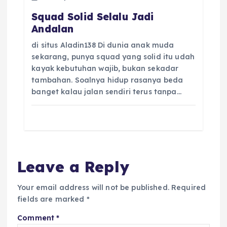
Squad Solid Selalu Jadi
Andalan
di situs Aladin138 Di dunia anak muda
sekarang, punya squad yang solid itu udah
kayak kebutuhan wajib, bukan sekadar
tambahan. Soalnya hidup rasanya beda
banget kalau jalan sendiri terus tanpa…
Leave a Reply
Your email address will not be published.
Required
fields are marked
*
Comment
*