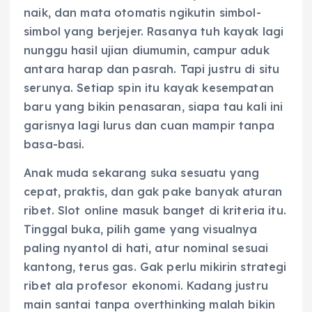
naik, dan mata otomatis ngikutin simbol-
simbol yang berjejer. Rasanya tuh kayak lagi
nunggu hasil ujian diumumin, campur aduk
antara harap dan pasrah. Tapi justru di situ
serunya. Setiap spin itu kayak kesempatan
baru yang bikin penasaran, siapa tau kali ini
garisnya lagi lurus dan cuan mampir tanpa
basa-basi.
Anak muda sekarang suka sesuatu yang
cepat, praktis, dan gak pake banyak aturan
ribet. Slot online masuk banget di kriteria itu.
Tinggal buka, pilih game yang visualnya
paling nyantol di hati, atur nominal sesuai
kantong, terus gas. Gak perlu mikirin strategi
ribet ala profesor ekonomi. Kadang justru
main santai tanpa overthinking malah bikin