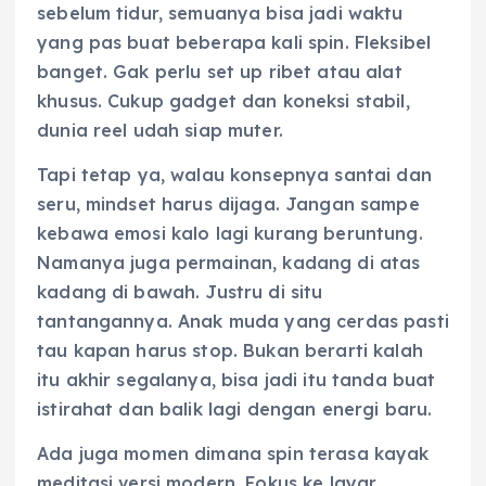
sebelum tidur, semuanya bisa jadi waktu
yang pas buat beberapa kali spin. Fleksibel
banget. Gak perlu set up ribet atau alat
khusus. Cukup gadget dan koneksi stabil,
dunia reel udah siap muter.
Tapi tetap ya, walau konsepnya santai dan
seru, mindset harus dijaga. Jangan sampe
kebawa emosi kalo lagi kurang beruntung.
Namanya juga permainan, kadang di atas
kadang di bawah. Justru di situ
tantangannya. Anak muda yang cerdas pasti
tau kapan harus stop. Bukan berarti kalah
itu akhir segalanya, bisa jadi itu tanda buat
istirahat dan balik lagi dengan energi baru.
Ada juga momen dimana spin terasa kayak
meditasi versi modern. Fokus ke layar,