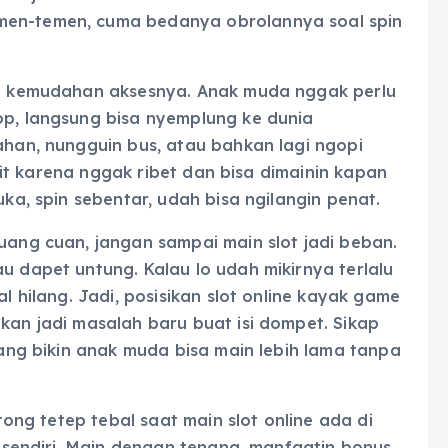
men-temen, cuma bedanya obrolannya soal spin
lah kemudahan aksesnya. Anak muda nggak perlu
op, langsung bisa nyemplung ke dunia
bahan, nungguin bus, atau bahkan lagi ngopi
vorit karena nggak ribet dan bisa dimainin kapan
uka, spin sebentar, udah bisa ngilangin penat.
luang cuan, jangan sampai main slot jadi beban.
u dapet untung. Kalau lo udah mikirnya terlalu
al hilang. Jadi, posisikan slot online kayak game
ukan jadi masalah baru buat isi dompet. Sikap
 yang bikin anak muda bisa main lebih lama tanpa
ntong tetep tebal saat main slot online ada di
ri sendiri. Main dengan tenang, manfaatin bonus,