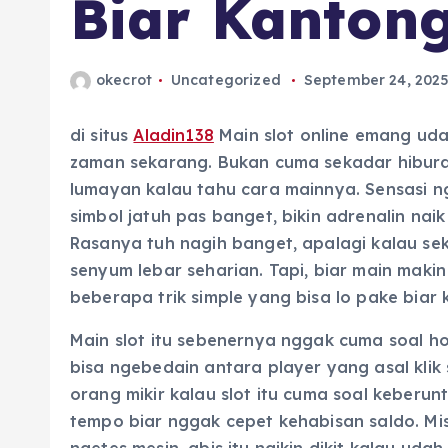
Biar Kantong
okecrot
Uncategorized
September 24, 202
di situs
Aladin138
Main slot online emang ud
zaman sekarang. Bukan cuma sekadar hiburan,
lumayan kalau tahu cara mainnya. Sensasi ng
simbol jatuh pas banget, bikin adrenalin nai
Rasanya tuh nagih banget, apalagi kalau seka
senyum lebar seharian. Tapi, biar main mak
beberapa trik simple yang bisa lo pake biar
Main slot itu sebenernya nggak cuma soal hok
bisa ngebedain antara player yang asal kli
orang mikir kalau slot itu cuma soal keber
tempo biar nggak cepet kehabisan saldo. Mis