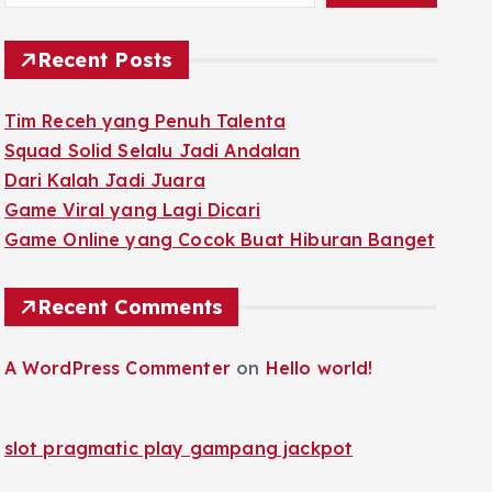
Recent Posts
Tim Receh yang Penuh Talenta
Squad Solid Selalu Jadi Andalan
Dari Kalah Jadi Juara
Game Viral yang Lagi Dicari
Game Online yang Cocok Buat Hiburan Banget
Recent Comments
A WordPress Commenter
on
Hello world!
slot pragmatic play gampang jackpot