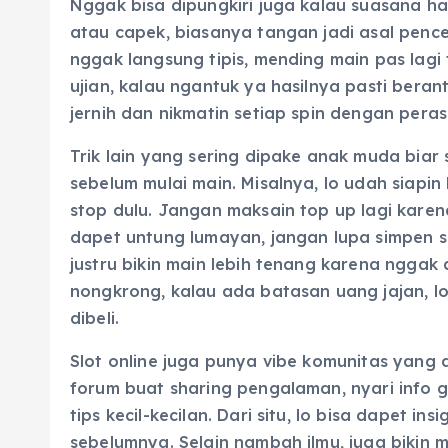
Nggak bisa dipungkiri juga kalau suasana ha
atau capek, biasanya tangan jadi asal pence
nggak langsung tipis, mending main pas lagi 
ujian, kalau ngantuk ya hasilnya pasti berant
jernih dan nikmatin setiap spin dengan pera
Trik lain yang sering dipake anak muda biar
sebelum mulai main. Misalnya, lo udah siapin
stop dulu. Jangan maksain top up lagi karen
dapet untung lumayan, jangan lupa simpen se
justru bikin main lebih tenang karena nggak
nongkrong, kalau ada batasan uang jajan, lo 
dibeli.
Slot online juga punya vibe komunitas yang
forum buat sharing pengalaman, nyari info 
tips kecil-kecilan. Dari situ, lo bisa dapet 
sebelumnya. Selain nambah ilmu, juga bikin m