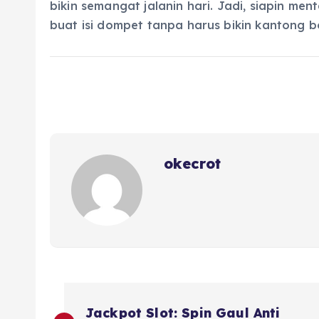
bikin semangat jalanin hari. Jadi, siapin menta
buat isi dompet tanpa harus bikin kantong b
okecrot
P
Jackpot Slot: Spin Gaul Anti