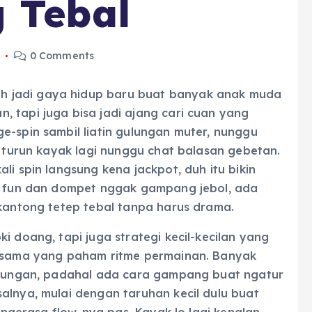
 Tebal
5
0 Comments
ah jadi gaya hidup baru buat banyak anak muda
 tapi juga bisa jadi ajang cari cuan yang
e-spin sambil liatin gulungan muter, nunggu
k turun kayak lagi nunggu chat balasan gebetan.
li spin langsung kena jackpot, duh itu bikin
in fun dan dompet nggak gampang jebol, ada
 kantong tetep tebal tanpa harus drama.
i doang, tapi juga strategi kecil-kecilan yang
k sama yang paham ritme permainan. Banyak
untungan, padahal ada cara gampang buat ngatur
alnya, mulai dengan taruhan kecil dulu buat