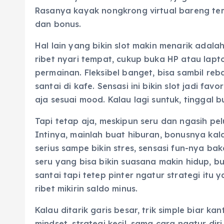
Rasanya kayak nongkrong virtual bareng te
dan bonus.
Hal lain yang bikin slot makin menarik ada
ribet nyari tempat, cukup buka HP atau lapt
permainan. Fleksibel banget, bisa sambil re
santai di kafe. Sensasi ini bikin slot jadi fa
aja sesuai mood. Kalau lagi suntuk, tinggal b
Tapi tetap aja, meskipun seru dan ngasih pe
Intinya, mainlah buat hiburan, bonusnya kala
serius sampe bikin stres, sensasi fun-nya bak
seru yang bisa bikin suasana makin hidup, b
santai tapi tetep pinter ngatur strategi itu
ribet mikirin saldo minus.
Kalau ditarik garis besar, trik simple biar ka
mindset, strategi kecil, sama cara ngatur di