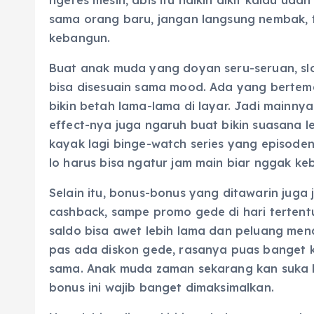
ngetes mesin, abis itu naikin dikit kalau uda
sama orang baru, jangan langsung nembak, ta
kebangun.
Buat anak muda yang doyan seru-seruan, slo
bisa disesuain sama mood. Ada yang bertema
bikin betah lama-lama di layar. Jadi mainn
effect-nya juga ngaruh buat bikin suasana l
kayak lagi binge-watch series yang episoden
lo harus bisa ngatur jam main biar nggak k
Selain itu, bonus-bonus yang ditawarin juga 
cashback, sampe promo gede di hari tertentu
saldo bisa awet lebih lama dan peluang men
pas ada diskon gede, rasanya puas banget 
sama. Anak muda zaman sekarang kan suka ba
bonus ini wajib banget dimaksimalkan.