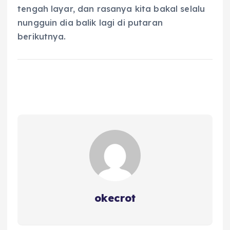
tengah layar, dan rasanya kita bakal selalu
nungguin dia balik lagi di putaran
berikutnya.
okecrot