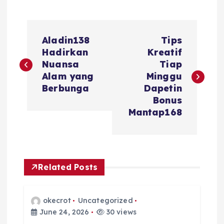
P
Aladin138
Tips
o
Hadirkan
Kreatif
Nuansa
Tiap
s
Alam yang
Minggu
Berbunga
Dapetin
t
Bonus
Mantap168
n
a
Related Posts
v
i
okecrot
Uncategorized
June 24, 2026
30 views