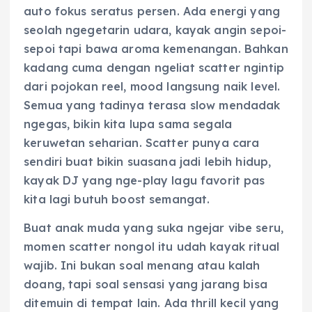
auto fokus seratus persen. Ada energi yang
seolah ngegetarin udara, kayak angin sepoi-
sepoi tapi bawa aroma kemenangan. Bahkan
kadang cuma dengan ngeliat scatter ngintip
dari pojokan reel, mood langsung naik level.
Semua yang tadinya terasa slow mendadak
ngegas, bikin kita lupa sama segala
keruwetan seharian. Scatter punya cara
sendiri buat bikin suasana jadi lebih hidup,
kayak DJ yang nge-play lagu favorit pas
kita lagi butuh boost semangat.
Buat anak muda yang suka ngejar vibe seru,
momen scatter nongol itu udah kayak ritual
wajib. Ini bukan soal menang atau kalah
doang, tapi soal sensasi yang jarang bisa
ditemuin di tempat lain. Ada thrill kecil yang