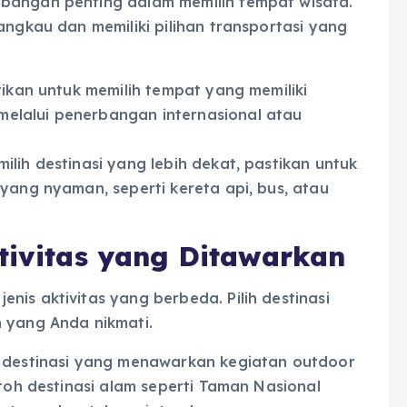
mbangan penting dalam memilih tempat wisata.
angkau dan memiliki pilihan transportasi yang
stikan untuk memilih tempat yang memiliki
elalui penerbangan internasional atau
ilih destinasi yang lebih dekat, pastikan untuk
 yang nyaman, seperti kereta api, bus, atau
ktivitas yang Ditawarkan
nis aktivitas yang berbeda. Pilih destinasi
n yang Anda nikmati.
ih destinasi yang menawarkan kegiatan outdoor
ntoh destinasi alam seperti Taman Nasional