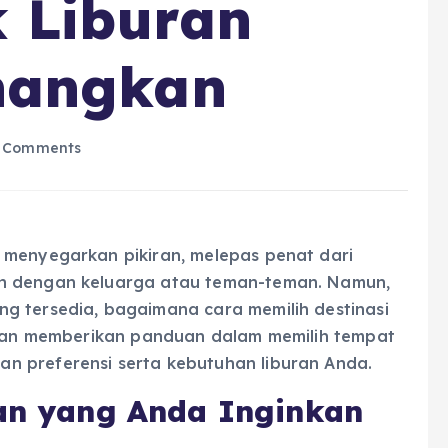
k Liburan
nangkan
 Comments
 menyegarkan pikiran, melepas penat dari
an dengan keluarga atau teman-teman. Namun,
g tersedia, bagaimana cara memilih destinasi
 akan memberikan panduan dalam memilih tempat
n preferensi serta kebutuhan liburan Anda.
ran yang Anda Inginkan