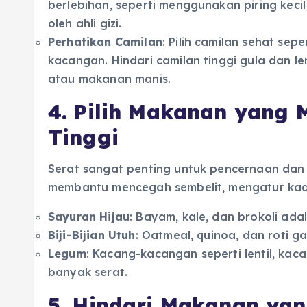
berlebihan, seperti menggunakan piring kec
oleh ahli gizi.
Perhatikan Camilan
: Pilih camilan sehat se
kacangan. Hindari camilan tinggi gula dan l
atau makanan manis.
4. Pilih Makanan yang 
Tinggi
Serat sangat penting untuk pencernaan dan 
membantu mencegah sembelit, mengatur kad
Sayuran Hijau
: Bayam, kale, dan brokoli ad
Biji-Bijian Utuh
: Oatmeal, quinoa, dan roti 
Legum
: Kacang-kacangan seperti lentil, ka
banyak serat.
5. Hindari Makanan ya