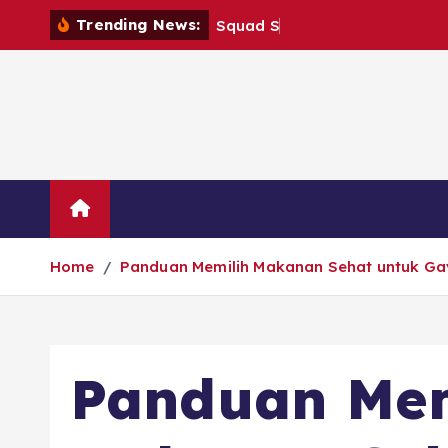
S
Trending News:
S
q
u
a
d
S
o
l
i
d
S
k
i
p
t
o
c
o
Home
Sample Page
n
t
Home
Panduan Memilih Makanan Sehat untuk G
e
n
t
Panduan Mem