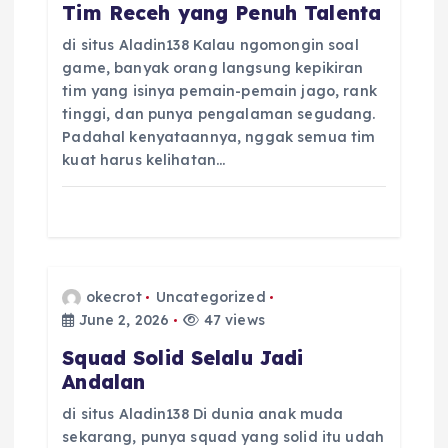
a
Tim Receh yang Penuh Talenta
t
di situs Aladin138 Kalau ngomongin soal
game, banyak orang langsung kepikiran
i
tim yang isinya pemain-pemain jago, rank
tinggi, dan punya pengalaman segudang.
Padahal kenyataannya, nggak semua tim
o
kuat harus kelihatan…
n
okecrot
Uncategorized
June 2, 2026
47 views
Squad Solid Selalu Jadi
Andalan
di situs Aladin138 Di dunia anak muda
sekarang, punya squad yang solid itu udah