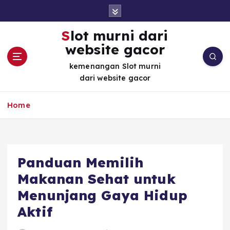
S
k
i
Slot murni dari
p
website gacor
t
o
kemenangan Slot murni
c
dari website gacor
o
n
Home
t
e
n
t
Panduan Memilih
Makanan Sehat untuk
Menunjang Gaya Hidup
Aktif