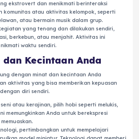
ng ekstrovert dan menikmati berinteraksi
n komunitas atau aktivitas kelompok, seperti
lawan, atau bermain musik dalam grup.
 kegiatan yang tenang dan dilakukan sendiri,
, berkebun, atau menjahit. Aktivitas ini
ikmati waktu sendiri.
t dan Kecintaan Anda
sung dengan minat dan kecintaan Anda
an aktivitas yang bisa memberikan kepuasan
ngan diri sendiri.
eni atau kerajinan, pilih hobi seperti melukis,
ini memungkinkan Anda untuk berekspresi
g memuaskan.
eknologi, pertimbangkan untuk mempelajari
ulkan model miniatur. Teknologi dapat memberi