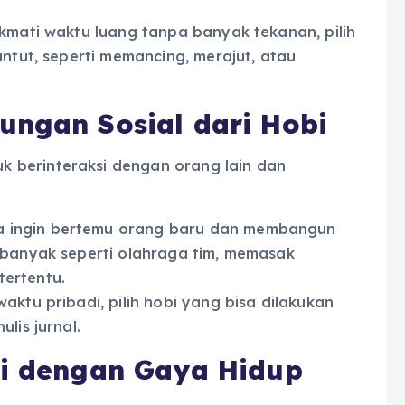
ikmati waktu luang tanpa banyak tekanan, pilih
untut, seperti memancing, merajut, atau
ungan Sosial dari Hobi
 berinteraksi dengan orang lain dan
da ingin bertemu orang baru dan membangun
g banyak seperti olahraga tim, memasak
tertentu.
waktu pribadi, pilih hobi yang bisa dilakukan
lis jurnal.
ai dengan Gaya Hidup