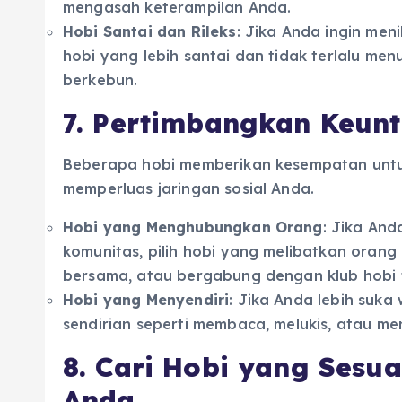
mengasah keterampilan Anda.
Hobi Santai dan Rileks
: Jika Anda ingin men
hobi yang lebih santai dan tidak terlalu men
berkebun.
7. Pertimbangkan Keunt
Beberapa hobi memberikan kesempatan untuk
memperluas jaringan sosial Anda.
Hobi yang Menghubungkan Orang
: Jika An
komunitas, pilih hobi yang melibatkan oran
bersama, atau bergabung dengan klub hobi 
Hobi yang Menyendiri
: Jika Anda lebih suka 
sendirian seperti membaca, melukis, atau menu
8. Cari Hobi yang Sesu
Anda