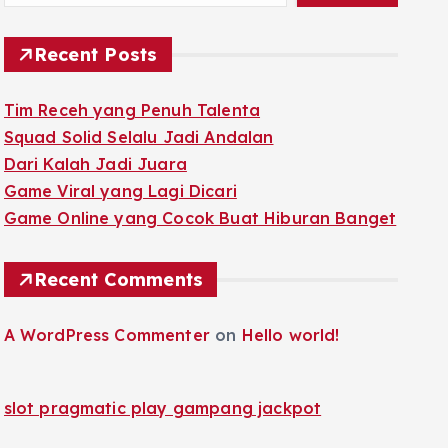
Recent Posts
Tim Receh yang Penuh Talenta
Squad Solid Selalu Jadi Andalan
Dari Kalah Jadi Juara
Game Viral yang Lagi Dicari
Game Online yang Cocok Buat Hiburan Banget
Recent Comments
A WordPress Commenter
on
Hello world!
slot pragmatic play gampang jackpot