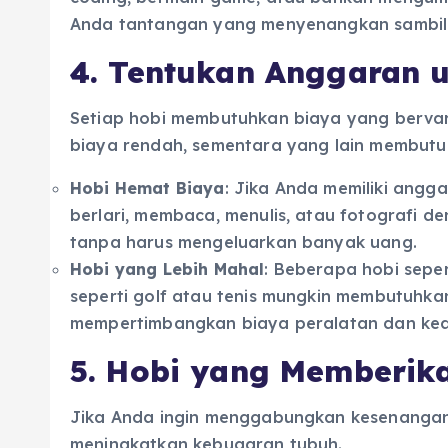
Anda tantangan yang menyenangkan sambil
4. Tentukan Anggaran 
Setiap hobi membutuhkan biaya yang bervari
biaya rendah, sementara yang lain membutuh
Hobi Hemat Biaya
: Jika Anda memiliki angga
berlari, membaca, menulis, atau fotografi de
tanpa harus mengeluarkan banyak uang.
Hobi yang Lebih Mahal
: Beberapa hobi seper
seperti golf atau tenis mungkin membutuhkan
mempertimbangkan biaya peralatan dan ke
5. Hobi yang Memberika
Jika Anda ingin menggabungkan kesenangan 
meningkatkan kebugaran tubuh.