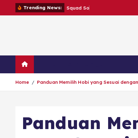
S
Trending News:
S
q
u
a
d
S
o
l
i
d
S
e
k
i
p
t
o
c
o
Home
Sample Page
n
t
Home
Panduan Memilih Hobi yang Sesuai dengan
e
n
t
Panduan Mem