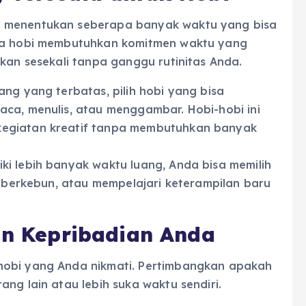
h menentukan seberapa banyak waktu yang bisa
apa hobi membutuhkan komitmen waktu yang
ukan sesekali tanpa ganggu rutinitas Anda.
uang yang terbatas, pilih hobi yang bisa
aca, menulis, atau menggambar. Hobi-hobi ini
kegiatan kreatif tanpa membutuhkan banyak
iki lebih banyak waktu luang, Anda bisa memilih
a, berkebun, atau mempelajari keterampilan baru
kan Kepribadian Anda
hobi yang Anda nikmati. Pertimbangkan apakah
ng lain atau lebih suka waktu sendiri.