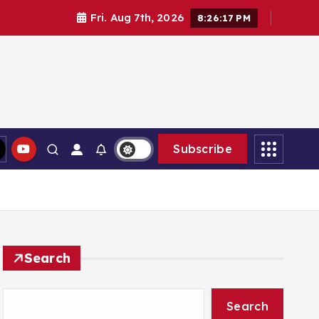
Fri. Aug 7th, 2026
8:26:18 PM
Subscribe
Search
Search