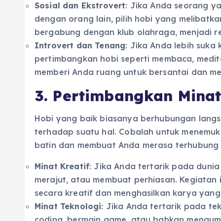
Sosial dan Ekstrovert
: Jika Anda seorang ya
dengan orang lain, pilih hobi yang melibatka
bergabung dengan klub olahraga, menjadi re
Introvert dan Tenang
: Jika Anda lebih suka
pertimbangkan hobi seperti membaca, meditasi
memberi Anda ruang untuk bersantai dan men
3. Pertimbangkan Mina
Hobi yang baik biasanya berhubungan lang
terhadap suatu hal. Cobalah untuk menemuk
batin dan membuat Anda merasa terhubung de
Minat Kreatif
: Jika Anda tertarik pada dunia s
merajut, atau membuat perhiasan. Kegiatan 
secara kreatif dan menghasilkan karya yan
Minat Teknologi
: Jika Anda tertarik pada t
coding, bermain game, atau bahkan mengump