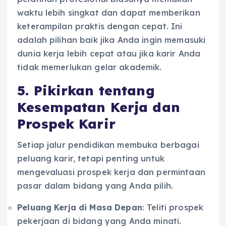
waktu lebih singkat dan dapat memberikan
keterampilan praktis dengan cepat. Ini
adalah pilihan baik jika Anda ingin memasuki
dunia kerja lebih cepat atau jika karir Anda
tidak memerlukan gelar akademik.
5. Pikirkan tentang
Kesempatan Kerja dan
Prospek Karir
Setiap jalur pendidikan membuka berbagai
peluang karir, tetapi penting untuk
mengevaluasi prospek kerja dan permintaan
pasar dalam bidang yang Anda pilih.
Peluang Kerja di Masa Depan
: Teliti prospek
pekerjaan di bidang yang Anda minati.