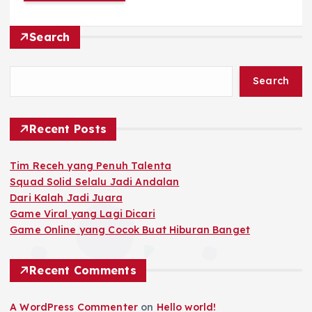
Search
Search
Recent Posts
Tim Receh yang Penuh Talenta
Squad Solid Selalu Jadi Andalan
Dari Kalah Jadi Juara
Game Viral yang Lagi Dicari
Game Online yang Cocok Buat Hiburan Banget
Recent Comments
A WordPress Commenter
on
Hello world!