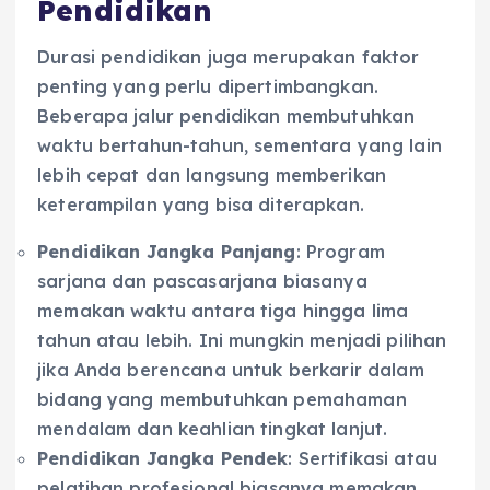
Pendidikan
Durasi pendidikan juga merupakan faktor
penting yang perlu dipertimbangkan.
Beberapa jalur pendidikan membutuhkan
waktu bertahun-tahun, sementara yang lain
lebih cepat dan langsung memberikan
keterampilan yang bisa diterapkan.
Pendidikan Jangka Panjang
: Program
sarjana dan pascasarjana biasanya
memakan waktu antara tiga hingga lima
tahun atau lebih. Ini mungkin menjadi pilihan
jika Anda berencana untuk berkarir dalam
bidang yang membutuhkan pemahaman
mendalam dan keahlian tingkat lanjut.
Pendidikan Jangka Pendek
: Sertifikasi atau
pelatihan profesional biasanya memakan