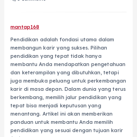
mantap168
Pendidikan adalah fondasi utama dalam
membangun karir yang sukses. Pilihan
pendidikan yang tepat tidak hanya
membantu Anda mendapatkan pengetahuan
dan keterampilan yang dibutuhkan, tetapi
juga membuka peluang untuk perkembangan
karir di masa depan. Dalam dunia yang terus
berkembang, memilih jalur pendidikan yang
tepat bisa menjadi keputusan yang
menantang. Artikel ini akan memberikan
panduan untuk membantu Anda memilih
pendidikan yang sesuai dengan tujuan karir