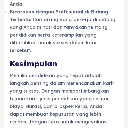
Anda.
Bicarakan dengan Profesional di Bidang
Tertentu
: Cari orang yang bekerja di bidang
yang Anda minati dan tanyakan tentang
pendidikan serta keterampilan yang
dibutuhkan untuk sukses dalam karir
tersebut.
Kesimpulan
Memilih pendidikan yang tepat adalah
langkah penting dalam merencanakan karir
yang sukses. Dengan mempertimbangkan
tujuan karir, jenis pendidikan yang sesuai,
biaya, durasi, dan prospek kerja, Anda
dapat membuat keputusan yang lebih
cerdas. Jangan lupa untuk mengevaluasi