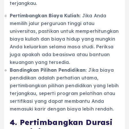
terjangkau.
Pertimbangkan Biaya Kuliah
: Jika Anda
memilih jalur perguruan tinggi atau
universitas, pastikan untuk memperhitungkan
biaya kuliah dan biaya hidup yang mungkin
Anda keluarkan selama masa studi. Periksa
juga apakah ada beasiswa atau bantuan
keuangan yang tersedia.
Bandingkan Pilihan Pendidikan
: Jika biaya
pendidikan adalah perhatian utama,
pertimbangkan pilihan pendidikan yang lebih
terjangkau, seperti program pelatihan atau
sertifikasi yang dapat membantu Anda
memasuki karir dengan biaya lebih rendah.
4. Pertimbangkan Durasi