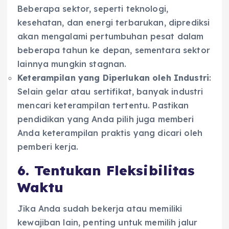
Beberapa sektor, seperti teknologi,
kesehatan, dan energi terbarukan, diprediksi
akan mengalami pertumbuhan pesat dalam
beberapa tahun ke depan, sementara sektor
lainnya mungkin stagnan.
Keterampilan yang Diperlukan oleh Industri
:
Selain gelar atau sertifikat, banyak industri
mencari keterampilan tertentu. Pastikan
pendidikan yang Anda pilih juga memberi
Anda keterampilan praktis yang dicari oleh
pemberi kerja.
6. Tentukan Fleksibilitas
Waktu
Jika Anda sudah bekerja atau memiliki
kewajiban lain, penting untuk memilih jalur