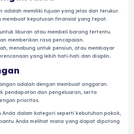
dalah memiliki tujuan yang jelas dan terukur.
n membuat keputusan finansial yang tepat.
untuk liburan atau membeli barang tertentu.
 dan memberikan rasa pencapaian.
umah, menabung untuk pensiun, atau membayar
encanaan yang lebih hati-hati dan disiplin.
ngan
keuangan adalah dengan membuat anggaran.
k pendapatan dan pengeluaran, serta
ngan prioritas.
n Anda dalam kategori seperti kebutuhan pokok,
mbantu Anda melihat mana yang dapat dipotong