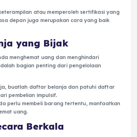
keterampilan atau memperoleh sertifikasi yang
sa depan juga merupakan cara yang baik
nja yang Bijak
Anda menghemat uang dan menghindari
dalah bagian penting dari pengelolaan
ja, buatlah daftar belanja dan patuhi daftar
ri pembelian impulsif.
nda perlu membeli barang tertentu, manfaatkan
emat uang.
ecara Berkala