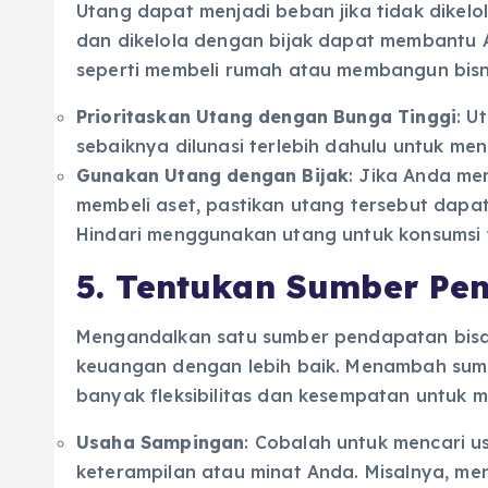
Utang dapat menjadi beban jika tidak dikel
dan dikelola dengan bijak dapat membantu A
seperti membeli rumah atau membangun bisn
Prioritaskan Utang dengan Bunga Tinggi
: U
sebaiknya dilunasi terlebih dahulu untuk m
Gunakan Utang dengan Bijak
: Jika Anda me
membeli aset, pastikan utang tersebut dap
Hindari menggunakan utang untuk konsumsi y
5. Tentukan Sumber P
Mengandalkan satu sumber pendapatan bis
keuangan dengan lebih baik. Menambah sum
banyak fleksibilitas dan kesempatan untuk 
Usaha Sampingan
: Cobalah untuk mencari 
keterampilan atau minat Anda. Misalnya, menj