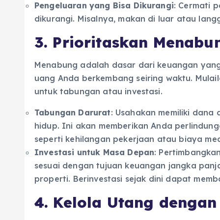
Pengeluaran yang Bisa Dikurangi
: Cermati 
dikurangi. Misalnya, makan di luar atau la
3. Prioritaskan Menabu
Menabung adalah dasar dari keuangan yang s
uang Anda berkembang seiring waktu. Mula
untuk tabungan atau investasi.
Tabungan Darurat
: Usahakan memiliki dana 
hidup. Ini akan memberikan Anda perlindungan
seperti kehilangan pekerjaan atau biaya med
Investasi untuk Masa Depan
: Pertimbangkan
sesuai dengan tujuan keuangan jangka panja
properti. Berinvestasi sejak dini dapat m
4. Kelola Utang dengan