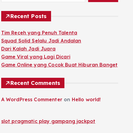
Recent Posts
Tim Receh yang Penuh Talenta
Squad Solid Selalu Jadi Andalan
Dari Kalah Jadi Juara
Game Viral yang Lagi Dicari
Game Online yang Cocok Buat Hiburan Banget
Recent Comments
A WordPress Commenter
on
Hello world!
slot pragmatic play gampang jackpot