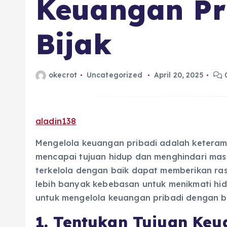
Keuangan Pr
Bijak
okecrot
Uncategorized
April 20, 2025
aladin138
Mengelola keuangan pribadi adalah ketera
mencapai tujuan hidup dan menghindari ma
terkelola dengan baik dapat memberikan ra
lebih banyak kebebasan untuk menikmati hidu
untuk mengelola keuangan pribadi dengan bi
1. Tentukan Tujuan Ke