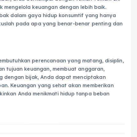
k mengelola keuangan dengan lebih baik.
ebak dalam gaya hidup konsumtif yang hanya
kuslah pada apa yang benar-benar penting dan
embutuhkan perencanaan yang matang, disiplin,
kan tujuan keuangan, membuat anggaran,
ng dengan bijak, Anda dapat menciptakan
pan. Keuangan yang sehat akan memberikan
kinkan Anda menikmati hidup tanpa beban