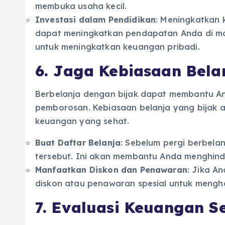
membuka usaha kecil.
Investasi dalam Pendidikan
: Meningkatkan 
dapat meningkatkan pendapatan Anda di ma
untuk meningkatkan keuangan pribadi.
6. Jaga Kebiasaan Bela
Berbelanja dengan bijak dapat membantu 
pemborosan. Kebiasaan belanja yang bijak a
keuangan yang sehat.
Buat Daftar Belanja
: Sebelum pergi berbelan
tersebut. Ini akan membantu Anda menghinda
Manfaatkan Diskon dan Penawaran
: Jika A
diskon atau penawaran spesial untuk mengh
7. Evaluasi Keuangan S