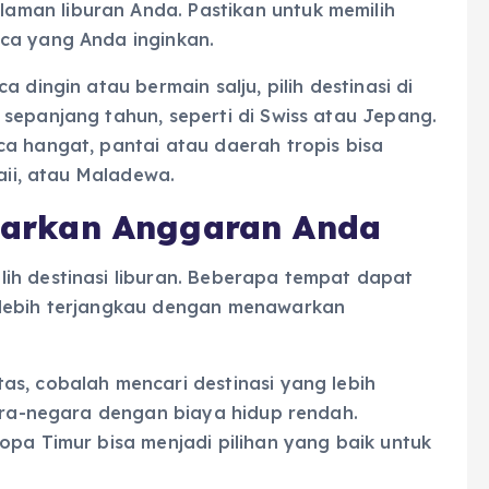
man liburan Anda. Pastikan untuk memilih
ca yang Anda inginkan.
a dingin atau bermain salju, pilih destinasi di
sepanjang tahun, seperti di Swiss atau Jepang.
ca hangat, pantai atau daerah tropis bisa
waii, atau Maladewa.
dasarkan Anggaran Anda
ih destinasi liburan. Beberapa tempat dapat
 lebih terjangkau dengan menawarkan
as, cobalah mencari destinasi yang lebih
gara-negara dengan biaya hidup rendah.
opa Timur bisa menjadi pilihan yang baik untuk