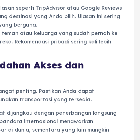
ulasan seperti TripAdvisor atau Google Reviews
g destinasi yang Anda pilih. Ulasan ini sering
 yang berguna.
ki teman atau keluarga yang sudah pernah ke
eka. Rekomendasi pribadi sering kali lebih
dahan Akses dan
sangat penting. Pastikan Anda dapat
akan transportasi yang tersedia.
dapat dijangkau dengan penerbangan langsung
bandara internasional menawarkan
r di dunia, sementara yang lain mungkin