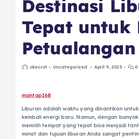
Destinasi Li
Tepat untuk 
Petualangan
okecrot
Uncategorized
April 9, 2025
0
mantap168
Liburan adalah waktu yang dinantikan untuk
kembali energi baru. Namun, dengan banyakny
memilih tempat yang tepat bisa menjadi tant
minat dan tujuan liburan Anda sangat pent