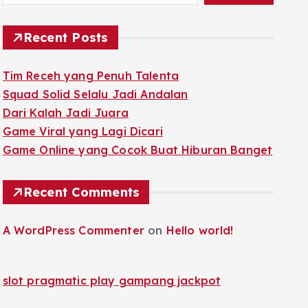
Recent Posts
Tim Receh yang Penuh Talenta
Squad Solid Selalu Jadi Andalan
Dari Kalah Jadi Juara
Game Viral yang Lagi Dicari
Game Online yang Cocok Buat Hiburan Banget
Recent Comments
A WordPress Commenter
on
Hello world!
slot pragmatic play gampang jackpot