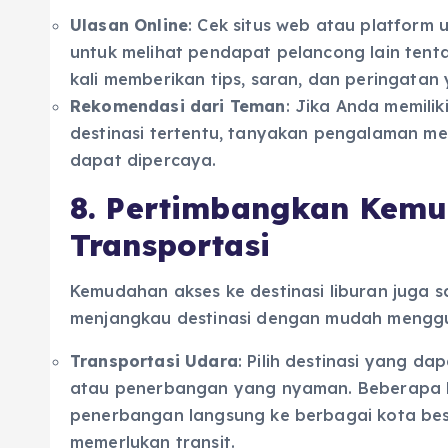
Ulasan Online
: Cek situs web atau platform 
untuk melihat pendapat pelancong lain tentan
kali memberikan tips, saran, dan peringatan
Rekomendasi dari Teman
: Jika Anda memili
destinasi tertentu, tanyakan pengalaman mer
dapat dipercaya.
8. Pertimbangkan Kemu
Transportasi
Kemudahan akses ke destinasi liburan juga 
menjangkau destinasi dengan mudah menggun
Transportasi Udara
: Pilih destinasi yang 
atau penerbangan yang nyaman. Beberapa 
penerbangan langsung ke berbagai kota besa
memerlukan transit.