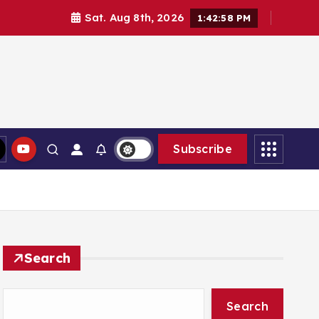
Sat. Aug 8th, 2026
1:42:59 PM
Subscribe
Search
Search