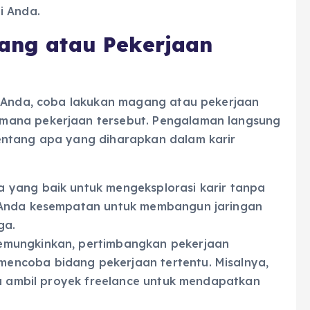
i Anda.
gang atau Pekerjaan
r Anda, coba lakukan magang atau pekerjaan
mana pekerjaan tersebut. Pengalaman langsung
entang apa yang diharapkan dalam karir
 yang baik untuk mengeksplorasi karir tanpa
i Anda kesempatan untuk membangun jaringan
ga.
memungkinkan, pertimbangkan pekerjaan
encoba bidang pekerjaan tertentu. Misalnya,
ba ambil proyek freelance untuk mendapatkan