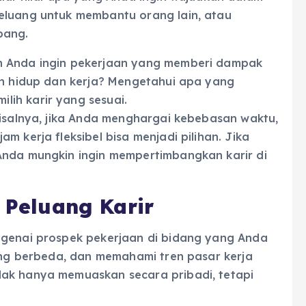
eluang untuk membantu orang lain, atau
bang.
h Anda ingin pekerjaan yang memberi dampak
gan hidup dan kerja? Mengetahui apa yang
ih karir yang sesuai.
Misalnya, jika Anda menghargai kebebasan waktu,
m kerja fleksibel bisa menjadi pilihan. Jika
Anda mungkin ingin mempertimbangkan karir di
n Peluang Karir
ngenai prospek pekerjaan di bidang yang Anda
yang berbeda, dan memahami tren pasar kerja
dak hanya memuaskan secara pribadi, tetapi