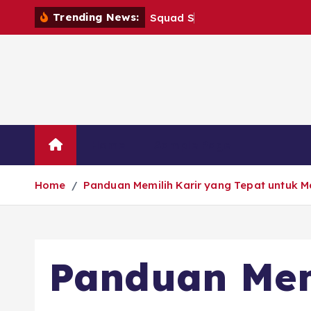
S
Trending News:
S
q
u
a
d
S
o
l
i
d
S
k
i
p
t
o
c
o
Home
Sample Page
n
t
Home
Panduan Memilih Karir yang Tepat untuk 
e
n
t
Panduan Mem