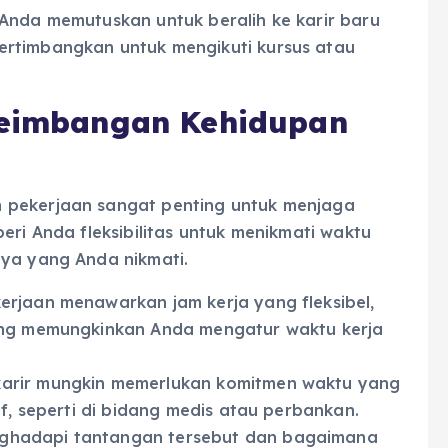
 Anda memutuskan untuk beralih ke karir baru
ertimbangkan untuk mengikuti kursus atau
eseimbangan Kehidupan
 pekerjaan sangat penting untuk menjaga
eri Anda fleksibilitas untuk menikmati waktu
nya yang Anda nikmati.
erjaan menawarkan jam kerja yang fleksibel,
yang memungkinkan Anda mengatur waktu kerja
karir mungkin memerlukan komitmen waktu yang
if, seperti di bidang medis atau perbankan.
ghadapi tantangan tersebut dan bagaimana