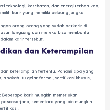
erti teknologi, kesehatan, dan energi terbarukan,
ilih karir yang memiliki peluang jangka
engan orang-orang yang sudah berkarir di
asan langsung dari mereka bisa membantu
alam karir tersebut.
idikan dan Keterampilan
n dan keterampilan tertentu. Pahami apa yang
 apakah itu gelar formal, sertifikasi khusus,
: Beberapa karir mungkin memerlukan
u pascasarjana, sementara yang lain mungkin
rtifikasi.